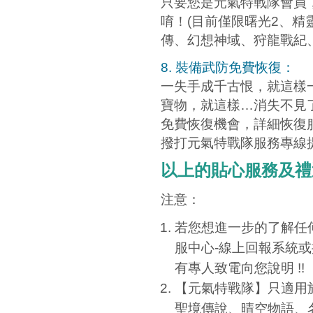
只要您是元氣特戰隊會員
唷！(目前僅限曙光2、
傳、幻想神域、狩龍戰紀
8. 裝備武防免費恢復：
一失手成千古恨，就這樣
寶物，就這樣…消失不見
免費恢復機會，詳細恢復
撥打元氣特戰隊服務專線
以上的貼心服務及禮
注意：
若您想進一步的了解任
服中心-線上回報系統或撥
有專人致電向您說明 !!
【元氣特戰隊】只適用於
聖境傳說、晴空物語、